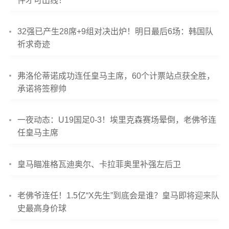
件才可出线！
32强已产生28席+9组对决出炉！明日最后6场：韩国队
祈求奇迹
弗洛伦蒂诺成功连任皇马主席，60个计票站点获全胜，
承诺将签穆帅
一夜动态：U19国足0-3！埃里克森赛场晕倒，老佛爷连
任皇马主席
皇马瞄准格瓦迪奥尔、卡拉菲奥里补强左后卫
老佛爷连任！1.5亿“X先生”到底会是谁？皇马即将迎来队
史最高身价球