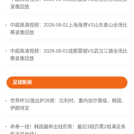
录像回放
中超高清视频：2026-08-01上海海港VS山东泰山全场比
赛录像回放
中超高清视频：2026-08-01成都蓉城VS武汉三镇全场比
赛录像回放
足球新闻
世界杯32强出炉28席：比利时、塞内加尔晋级，韩国、
伊朗待定
命悬一线！韩国最新出线形势：最后3组仍需2组满足条