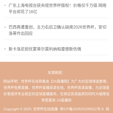
广东上海电视台获央视世界杯版权！价格仅千万级 网络
平台却花了16亿
巴西再遭重创，主力右后卫确认缺席2026世界杯，安切
洛蒂作出回应
斯卡洛尼担忧蒙蒂尔莫利纳帕雷德斯伤情
友情链接：
网站声明：世界杯在线观看由【24直播网】为广大的足球球迷整理，
世界杯免费直播、世界杯直播高清在线、世界杯高清直播，为足球爱
好者提供专业稳定的足球直播服务，在保证高清画质的同时大幅降低
带宽需求-24直播网
Copyright © 2025
世界杯在线直播
粤ICP备202829198912号-8
网