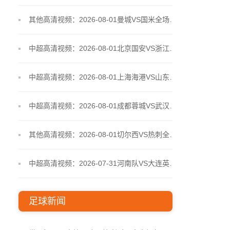
其他高清视频：2026-08-01曼城VS国米全场比赛录像回放
中超高清视频：2026-08-01北京国安VS浙江队全场比赛录像回放
中超高清视频：2026-08-01上海海港VS山东泰山全场比赛录像回放
中超高清视频：2026-08-01成都蓉城VS武汉三镇全场比赛录像回放
其他高清视频：2026-08-01切尔西VS热刺全场比赛录像回放
中超高清视频：2026-07-31河南队VS大连英博全场比赛录像回放
足球新闻