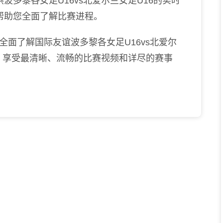
多黎各女足U16vs北爱尔兰女足U16的实时
帮助您全面了解比赛进程。
面了解国际友谊波多黎各女足U16vs北爱尔
，享受最清晰、流畅的比赛视频和详尽的赛事