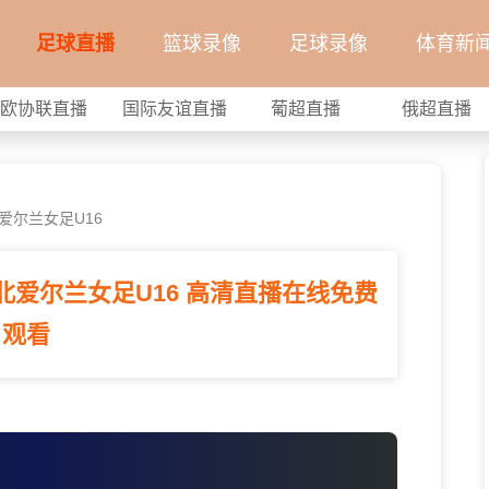
足球直播
篮球录像
足球录像
体育新
欧协联直播
国际友谊直播
葡超直播
俄超直播
北爱尔兰女足U16
s北爱尔兰女足U16 高清直播在线免费
观看