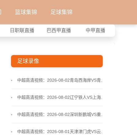
闻
篮球集锦
足球集锦
日职联直播
巴西甲直播
中甲直播
足球录像
中超高清视频：2026-08-02青岛西海岸VS青岛海牛全场比赛录像回放
中超高清视频：2026-08-02辽宁铁人VS上海申花全场比赛录像回放
中超高清视频：2026-08-02深圳新鹏城VS重庆铜梁龙全场比赛录像回放
中超高清视频：2026-08-01天津津门虎VS云南玉昆全场比赛录像回放