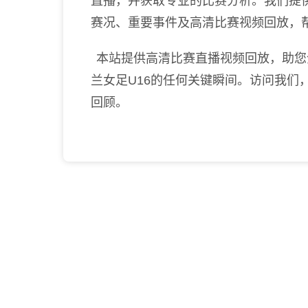
直播，并获取专业的比赛分析。我们提供波
赛况、重要事件及高清比赛视频回放，
本站提供高清比赛直播视频回放，助您全
兰女足U16的任何关键瞬间。访问我们
回顾。