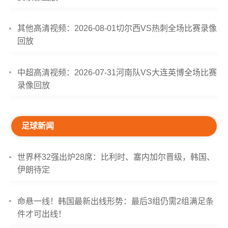
其他高清视频：2026-08-01切尔西VS热刺全场比赛录像
回放
中超高清视频：2026-07-31河南队VS大连英博全场比赛
录像回放
足球新闻
世界杯32强出炉28席：比利时、塞内加尔晋级，韩国、
伊朗待定
命悬一线！韩国最新出线形势：最后3组仍需2组满足条
件才可出线！