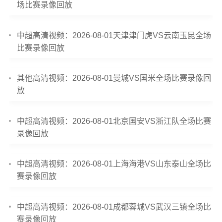
场比赛录像回放
中超高清视频：2026-08-01天津津门虎VS云南玉昆全场
比赛录像回放
其他高清视频：2026-08-01曼城VS国米全场比赛录像回
放
中超高清视频：2026-08-01北京国安VS浙江队全场比赛
录像回放
中超高清视频：2026-08-01上海海港VS山东泰山全场比
赛录像回放
中超高清视频：2026-08-01成都蓉城VS武汉三镇全场比
赛录像回放