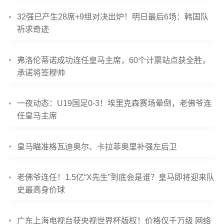
32强已产生28席+9组对决出炉！明日最后6场：韩国队
祈求奇迹
弗洛伦蒂诺成功连任皇马主席，60个计票站点获全胜，
承诺将签穆帅
一夜动态：U19国足0-3！埃里克森赛场晕倒，老佛爷连
任皇马主席
皇马瞄准格瓦迪奥尔、卡拉菲奥里补强左后卫
老佛爷连任！1.5亿“X先生”到底会是谁？皇马即将迎来队
史最高身价球
广东上海电视台获央视世界杯版权！价格仅千万级 网络