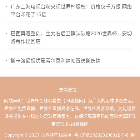
广东上海电视台获央视世界杯版权！价格仅千万级 网络
平台却花了16亿
巴西再遭重创，主力右后卫确认缺席2026世界杯，安切
洛蒂作出回应
斯卡洛尼担忧蒙蒂尔莫利纳帕雷德斯伤情
友情链接：
网站声明：世界杯在线观看由【24直播网】为广大的足球球迷整理，
世界杯免费直播、世界杯直播高清在线、世界杯高清直播，为足球爱
好者提供专业稳定的足球直播服务，在保证高清画质的同时大幅降低
带宽需求-24直播网
Copyright © 2025
世界杯在线直播
粤ICP备202829198912号-8
网