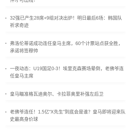
件才可出线！
32强已产生28席+9组对决出炉！明日最后6场：韩国队
祈求奇迹
弗洛伦蒂诺成功连任皇马主席，60个计票站点获全胜，
承诺将签穆帅
一夜动态：U19国足0-3！埃里克森赛场晕倒，老佛爷连
任皇马主席
皇马瞄准格瓦迪奥尔、卡拉菲奥里补强左后卫
老佛爷连任！1.5亿“X先生”到底会是谁？皇马即将迎来队
史最高身价球