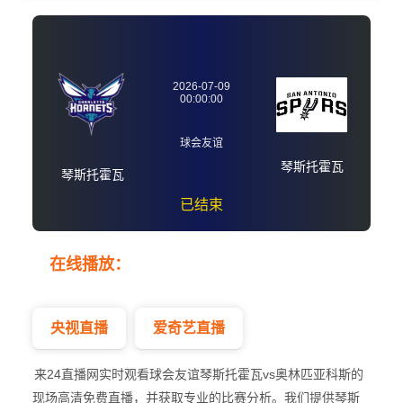
2026-07-09
00:00:00
球会友谊
琴斯托霍瓦
琴斯托霍瓦
已结束
琴斯托霍瓦vs琴斯
在线播放：
托霍瓦 球会友谊
央视直播
爱奇艺直播
来24直播网实时观看球会友谊琴斯托霍瓦vs奥林匹亚科斯的
现场高清免费直播，并获取专业的比赛分析。我们提供琴斯