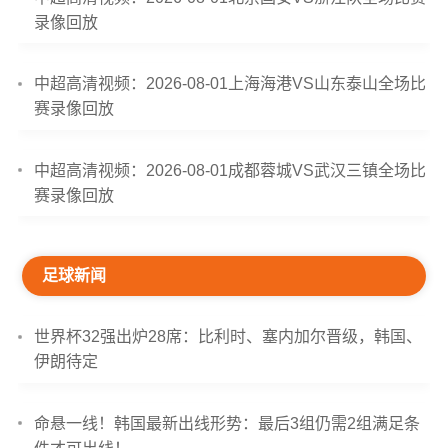
录像回放
中超高清视频：2026-08-01上海海港VS山东泰山全场比
赛录像回放
中超高清视频：2026-08-01成都蓉城VS武汉三镇全场比
赛录像回放
足球新闻
世界杯32强出炉28席：比利时、塞内加尔晋级，韩国、
伊朗待定
命悬一线！韩国最新出线形势：最后3组仍需2组满足条