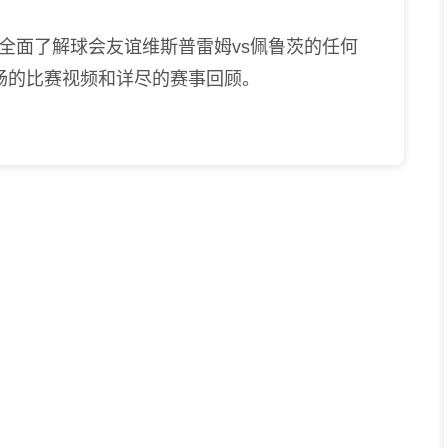
全面了解球会友谊维斯普雷姆vs佩鲁茨的任何
畅的比赛视频和详尽的赛事回顾。