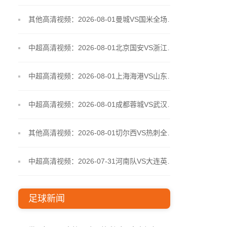
其他高清视频：2026-08-01曼城VS国米全场比赛录像回放
中超高清视频：2026-08-01北京国安VS浙江队全场比赛录像回放
中超高清视频：2026-08-01上海海港VS山东泰山全场比赛录像回放
中超高清视频：2026-08-01成都蓉城VS武汉三镇全场比赛录像回放
其他高清视频：2026-08-01切尔西VS热刺全场比赛录像回放
中超高清视频：2026-07-31河南队VS大连英博全场比赛录像回放
足球新闻