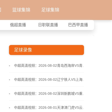
闻
篮球集锦
足球集锦
俄超直播
日职联直播
巴西甲直播
足球录像
中超高清视频：2026-08-02青岛西海岸VS青岛海牛全场比赛录像回放
中超高清视频：2026-08-02辽宁铁人VS上海申花全场比赛录像回放
中超高清视频：2026-08-02深圳新鹏城VS重庆铜梁龙全场比赛录像回放
中超高清视频：2026-08-01天津津门虎VS云南玉昆全场比赛录像回放