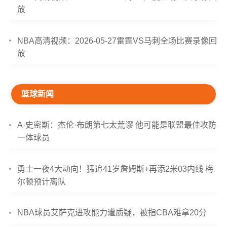
放
NBA高清视频：2026-05-27雷霆VS马刺全场比赛录像回
放
篮球新闻
A·史密斯：杰伦·布朗第七太荒谬 他可能是联盟最佳攻防
一体球员
勇士一夜4大动向！猛追41岁詹姆斯+再添2米03内线 梅
尔顿预计离队
NBA球员艾萨克进攻能力遭质疑，被指CBA难拿20分