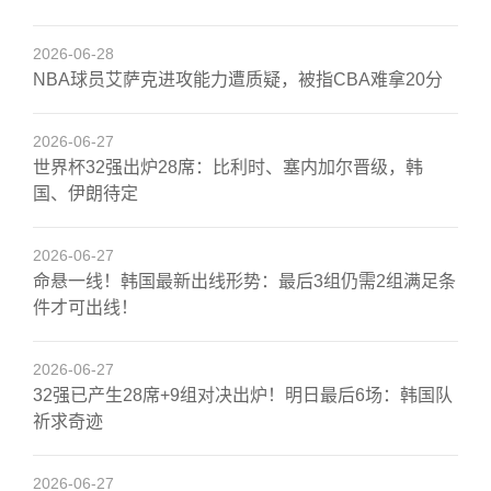
2026-06-28
NBA球员艾萨克进攻能力遭质疑，被指CBA难拿20分
2026-06-27
世界杯32强出炉28席：比利时、塞内加尔晋级，韩
国、伊朗待定
2026-06-27
命悬一线！韩国最新出线形势：最后3组仍需2组满足条
件才可出线！
2026-06-27
32强已产生28席+9组对决出炉！明日最后6场：韩国队
祈求奇迹
2026-06-27