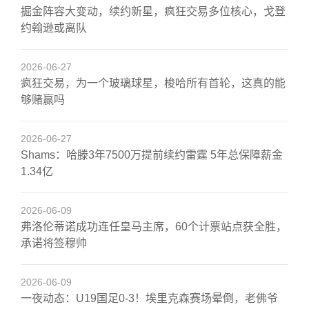
掘金阵容大变动，续约新星，疯狂交易多位核心，戈登
约翰逊或离队
2026-06-27
疯狂交易，为一个玻璃球星，梭哈所有首轮，这真的能
够赌赢吗
2026-06-27
Shams：哈滕3年7500万提前续约雷霆 5年总保障薪金
1.34亿
2026-06-09
弗洛伦蒂诺成功连任皇马主席，60个计票站点获全胜，
承诺将签穆帅
2026-06-09
一夜动态：U19国足0-3！埃里克森赛场晕倒，老佛爷