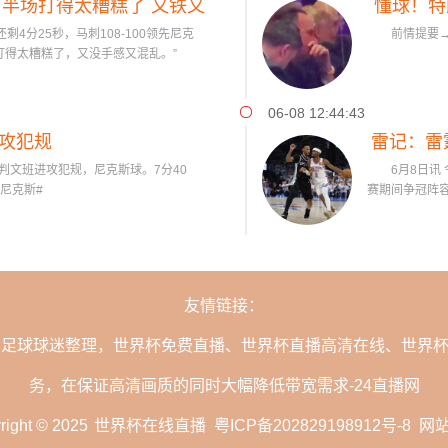
下半场打得太糟糕了 又铁又
懂球！特
4分25秒，马刺108-100领先尼克
前情提要→未
乱
打得太糟糕了，又没手感又混乱。”
06-08 12:44:43
攻犯规
雷记：雷
文班进攻犯规，尼克斯球。7分40
6月8日讯 今
s尼克斯#
赛期间争冠阵容
友情链接：
的足球球迷整理，世界杯免费直播、世界杯直播高清在线、世界
务，在保证高清画质的同时大幅降低带宽需求-24直播网
right © 2025
世界杯在线直播
粤ICP备202829198912号-8
网