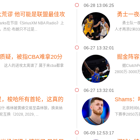
06-28 13:06:25
太荒谬 他可能是联盟最佳攻
勇士一夜
在节目《SiriusXM NBA Radio》上
勇士队一夜4
体球员
伦·布朗只不过是...
人才再添2米0
06-27 13:32:01
质疑，被指CBA难拿20分
掘金阵容
人的进攻太离谱了 属于来cba都拿
据ClutchP
2800万-30
06-27 13:32:01
星，梭哈所有首轮，这真的
Shams
约什·格林被黄蜂交易至森林狼，换来纳
北京时间6月
赌赢吗
2028, 2029, ...
下赛季2850
06-09 12:53:17