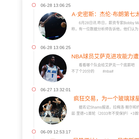
06-28 13:06:25
A·史密斯：杰伦·布朗第七
6月28日讯 昨日，薪资专家Bobby Marks
防一
称，有一位数据分析师告诉他，他们认为，杰
06-28 13:06:25
NBA球员艾萨克进攻能力遭
看看哪个队会给艾萨克一个底薪吧 这
不了个20分的 #nba#
06-27 13:32:01
疯狂交易，为一个玻璃球
据名记Shams报道，拉梅洛·鲍尔和
能够
兹·里德+1首轮（2033年不受保护）+3首轮互换（
06-09 12:53:17