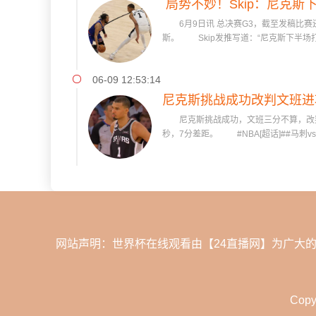
局势不妙！Skip：尼克斯
6月9日讯 总决赛G3，截至发稿比赛还剩
混
斯。 Skip发推写道：“尼克斯下半场
06-09 12:53:14
尼克斯挑战成功改判文班进
尼克斯挑战成功，文班三分不算，改判
秒，7分差距。 #NBA[超话]##马刺v
网站声明：世界杯在线观看由【24直播网】为广大
Copy