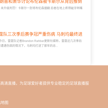
朗普和萧华讨论布伦森被卡斯尔从背后推倒
升级判罚！卡斯尔一肘将布伦森撞翻 后者在地上疼得龇牙咧嘴
的判罚
霆队三次季后赛争冠严重伤病 马刺均最终进
日，雷霆队记者Brandon Rahbar更新社媒称，雷霆近几次季后
总决赛
遭遇伤病的情况下，马刺均打进了那年的总...
杯高清直播，为足球爱好者提供专业稳定的足球直播服
站地图