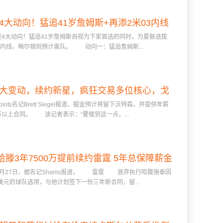
4大动向！猛追41岁詹姆斯+再添2米03内线
大动向！猛追41岁詹姆斯自视为下家首选的同时，为夏联选拔
梅尔顿预计离队
3内线，梅尔顿则预计离队。 动向一：猛追詹姆斯...
大变动，续约新星，疯狂交易多位核心，戈
oints名记Brett Siegel报道，掘金预计将留下沃特森，并提供年薪
登约翰逊或离队
00万以上合同。 该记者表示：“要做到这一点，...
：哈滕3年7500万提前续约雷霆 5年总保障薪金
27日，据名记Shams报道， 雷霆 放弃执行哈滕施泰因
1.34亿
万美元的球队选项，与他计划签下一份三年新合同，留...