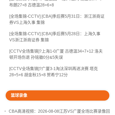
布朗27+8 古德温28+6+8
[全场集锦-CCTV] [CBA]季后赛5月31日：浙江浙商证
券VS上海久事 集锦
[全场集锦-CCTV] [CBA]季后赛5月28日：上海久事
VS浙江浙商证券 集锦
[CCTV全场集锦]?上海1-0广厦 古德温34+7+12 洛夫
顿开场伤退 孙铭徽0分&5失误
[CCTV全场集锦]?广厦3-1淘汰深圳再进决赛 塔克
28+5+6 胡金秋15+8 贺希宁12分
篮球录像
CBA高清视频：2026-08-08江苏VS广厦全场比赛录像回