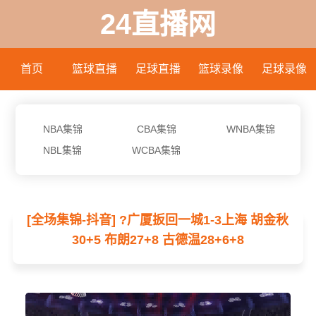
24直播网
首页
篮球直播
足球直播
篮球录像
足球录像
NBA集锦
CBA集锦
WNBA集锦
NBL集锦
WCBA集锦
[全场集锦-抖音] ?广厦扳回一城1-3上海 胡金秋
30+5 布朗27+8 古德温28+6+8