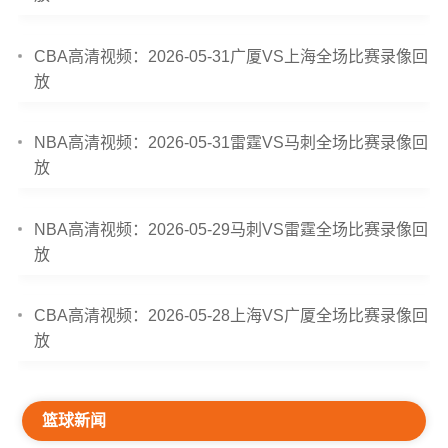
CBA高清视频：2026-05-31广厦VS上海全场比赛录像回
放
NBA高清视频：2026-05-31雷霆VS马刺全场比赛录像回
放
NBA高清视频：2026-05-29马刺VS雷霆全场比赛录像回
放
CBA高清视频：2026-05-28上海VS广厦全场比赛录像回
放
篮球新闻