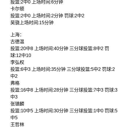
投篮:2中0 上场时间:6分钟
卡尔顿
投篮:2中0 上场时间:2分钟 罚球:2中2
吴骁上场时间:15分钟
上海：
古德温
投篮:20中8 上场时间:40分钟 三分球投篮:8中2 罚
球:12中10
李弘权
投篮:6中3 上场时间:35分钟 三分球投篮:5中2 罚球:2
中2
弗格
投篮:16中8 上场时间:28分钟 三分球投篮:7中3 罚球:3
中3
张镇麟
投篮:10中5 上场时间:30分钟 三分球投篮:1中0 罚球:5
中5
王哲林