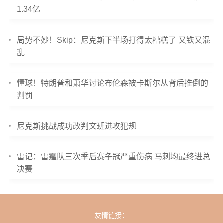
1.34亿
局势不妙！Skip：尼克斯下半场打得太糟糕了 又铁又混
乱
懂球！特朗普和萧华讨论布伦森被卡斯尔从背后推倒的
判罚
尼克斯挑战成功改判文班进攻犯规
雷记：雷霆队三次季后赛争冠严重伤病 马刺均最终进总
决赛
友情链接：