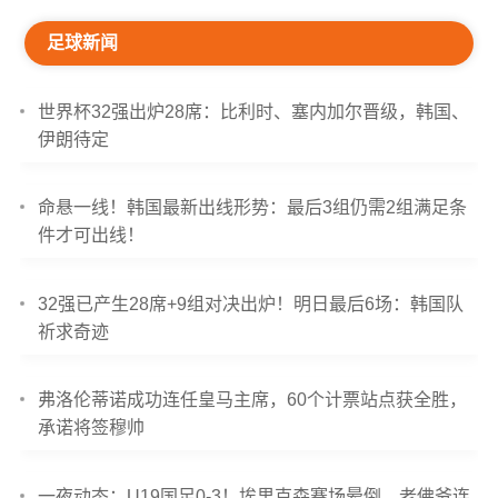
足球新闻
世界杯32强出炉28席：比利时、塞内加尔晋级，韩国、
伊朗待定
命悬一线！韩国最新出线形势：最后3组仍需2组满足条
件才可出线！
32强已产生28席+9组对决出炉！明日最后6场：韩国队
祈求奇迹
弗洛伦蒂诺成功连任皇马主席，60个计票站点获全胜，
承诺将签穆帅
一夜动态：U19国足0-3！埃里克森赛场晕倒，老佛爷连