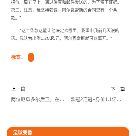
报价。周五早上，通过传真和邮件发送的，为了留下证据。
第三，注意，我坚持强调，阿尔瓦雷斯的合同里有一个条
款。”
“这个条款这能让他决定去哪里。我重申我前几天说的
话。我认为出到1.2亿欧元，阿尔瓦雷斯就可以离开。”
标签：
上一篇
下一篇
两位厄瓜多尔后卫，在欧冠决赛打满全场，踢世界杯也可能带来惊喜
欧冠2连冠+身价1.1亿欧！21岁世界级中场横空出世，辅助C罗圆梦
足球录像