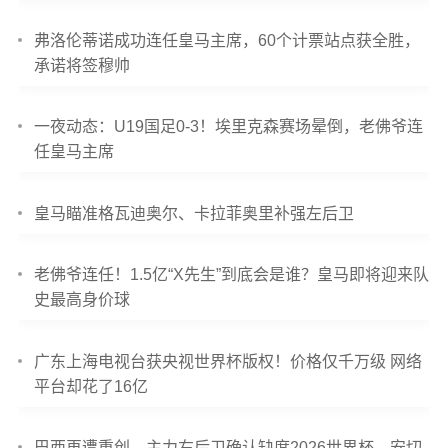
弗洛伦蒂诺成功连任皇马主席，60个计票站点获全胜，
承诺将签穆帅
一夜动态：U19国足0-3！埃里克森赛场晕倒，老佛爷连
任皇马主席
皇马瞄准格瓦迪奥尔、卡拉菲奥里补强左后卫
老佛爷连任！1.5亿“X先生”到底会是谁？皇马即将迎来队
史最高身价球
广东上海电视台获央视世界杯版权！价格仅千万级 网络
平台却花了16亿
巴西再遭重创，主力右后卫确认缺席2026世界杯，安切