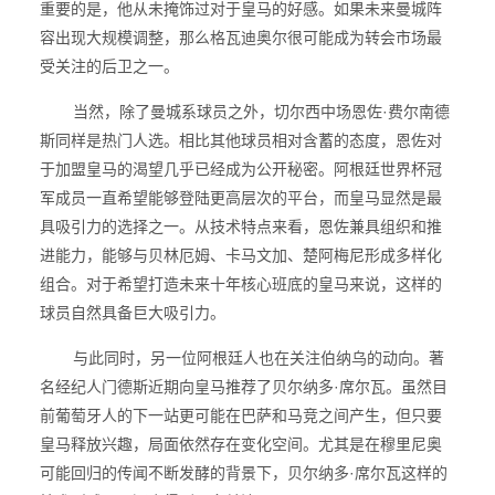
重要的是，他从未掩饰过对于皇马的好感。如果未来曼城阵
容出现大规模调整，那么格瓦迪奥尔很可能成为转会市场最
受关注的后卫之一。
当然，除了曼城系球员之外，切尔西中场恩佐·费尔南德
斯同样是热门人选。相比其他球员相对含蓄的态度，恩佐对
于加盟皇马的渴望几乎已经成为公开秘密。阿根廷世界杯冠
军成员一直希望能够登陆更高层次的平台，而皇马显然是最
具吸引力的选择之一。从技术特点来看，恩佐兼具组织和推
进能力，能够与贝林厄姆、卡马文加、楚阿梅尼形成多样化
组合。对于希望打造未来十年核心班底的皇马来说，这样的
球员自然具备巨大吸引力。
与此同时，另一位阿根廷人也在关注伯纳乌的动向。著
名经纪人门德斯近期向皇马推荐了贝尔纳多·席尔瓦。虽然目
前葡萄牙人的下一站更可能在巴萨和马竞之间产生，但只要
皇马释放兴趣，局面依然存在变化空间。尤其是在穆里尼奥
可能回归的传闻不断发酵的背景下，贝尔纳多·席尔瓦这样的