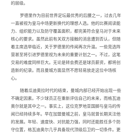
的层级。
罗德里作为目前世界足坛最优秀的后腰之一，过去几年
一直被视为皇马中场更新换代的理想人选。他的比赛阅读能
力、组织能力以及防守覆盖面积，都完美符合皇马对于未来
核心的要求。虽然此前有关双方接触的消息遭到否认，但随
着主席选举临近，关于罗德里的传闻再次升温。一些竞选阵
营甚至将引进罗德里视为未来的重要计划之一。不过，这笔
交易的难度同样巨大。无论是转会费还是球员薪资，都将创
造新的纪录。而且曼城方面显然不愿轻易放走这位中场核
心。
随着瓜迪奥拉时代的结束，曼城内部已经开始出现一些
不确定因素。不少球员正在重新评估自己的未来，而格瓦迪
奥尔就是其中之一。事实上，这位克罗地亚国脚与皇马的传
闻已经持续多年。早在加盟曼城之前，皇马就曾长期关注他
的发展。年轻、速度快、对抗能力强，同时还能胜任多个防
守位置，格瓦迪奥尔几乎具备现代顶级后卫的一切条件。更