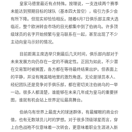
皇家马德里最近有点特殊。按理说，一支连续两个赛季
未能达到预期目标的球队（基本四大皆空），吸引力多少会
有所下降。但现实却恰恰相反。随着6月7日俱乐部主席大选
临近，整个欧洲转会市场的目光都集中到了伯纳乌。许多顶
级球员的名字开始频繁与皇马联系在一起，甚至出现了不少
主动向皇马示好的情况。
目前距离主席选举只剩最后几天时间，俱乐部内部对于
未来发展方向仍存在一定的不确定性。正因为如此，不少潜
在交易暂时被搁置，各方都在等待最终结果出炉。但表面上
的平静，并没有掩盖暗地里的激烈角逐。无论是球员本人、
经纪团队还是竞争对手俱乐部，都在密切关注伯纳乌的一举
一动。很多人都清楚，谁能够在未来几年成为皇马的重要拼
图，谁就有机会站上世界足坛最高舞台。
伯纳乌有世界上最庞大的球迷群体，有最耀眼的商业价
值，也有无数球员儿时的梦想。对于很多顶级球星而言，穿
上白色战袍不仅意味着一次转会，更意味着职业生涯进入新