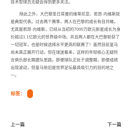
技术型球员无疑会得到更多关注。
除此之外，大巴黎圣日耳曼的维蒂尼亚、若昂·内维斯就
是典型代表。过去两个赛季，两人在巴黎的成长有目共睹。
尤其是若昂·内维斯，已经从当初的7000万欧元新星成长为身
价超过1.1亿欧元的世界级中场。并且两人都在大巴黎斩获了
一切冠军，也是时候选择水平更高的联赛了！虽然目前皇马
尚未真正展开行动，但在球迷看来，这样的年轻核心无疑符
合俱乐部长期建队思路。即便球队正处于调整期，即便成绩
出现波动，但皇马依旧是世界足坛最具吸引力的目的地之
一。
标签：
上一篇
下一篇