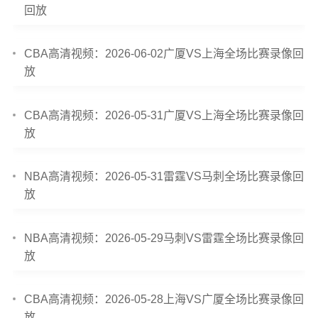
回放
CBA高清视频：2026-06-02广厦VS上海全场比赛录像回
放
CBA高清视频：2026-05-31广厦VS上海全场比赛录像回
放
NBA高清视频：2026-05-31雷霆VS马刺全场比赛录像回
放
NBA高清视频：2026-05-29马刺VS雷霆全场比赛录像回
放
CBA高清视频：2026-05-28上海VS广厦全场比赛录像回
放