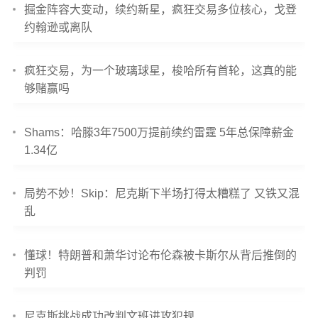
掘金阵容大变动，续约新星，疯狂交易多位核心，戈登
约翰逊或离队
疯狂交易，为一个玻璃球星，梭哈所有首轮，这真的能
够赌赢吗
Shams：哈滕3年7500万提前续约雷霆 5年总保障薪金
1.34亿
局势不妙！Skip：尼克斯下半场打得太糟糕了 又铁又混
乱
懂球！特朗普和萧华讨论布伦森被卡斯尔从背后推倒的
判罚
尼克斯挑战成功改判文班进攻犯规