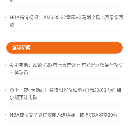
NBA高清视频：2026-05-27雷霆VS马刺全场比赛录像回
放
篮球新闻
A·史密斯：杰伦·布朗第七太荒谬 他可能是联盟最佳攻防
一体球员
勇士一夜4大动向！猛追41岁詹姆斯+再添2米03内线 梅
尔顿预计离队
NBA球员艾萨克进攻能力遭质疑，被指CBA难拿20分