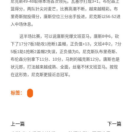
尼克斯49-48取得本场首次领先。瓦塞尔打成3+1，布伦森上
篮得分，两队针尖对麦芒，比赛高潮不断，越来越精彩。布
里奇斯抛投得分，唐斯空位三分出手投进，尼克斯以56-52进
入中场休息。
这半场比赛，可以说唐斯完爆文班亚马，唐斯8中6，砍
下了17分7板3助攻1抢断1盖帽，正负值+13，文班4中2，7分
5板1助1抢断2盖帽2失误，正负值为0。尼克斯队布里奇斯、
布伦森分别拿下11分、10分，马刺的福克斯12分。唐斯也是
状元郎，打法越来越成熟、全面，丝毫不怵文班亚马。按现
在这形势，尼克斯更接近总冠军。
标签：
上一篇
下一篇