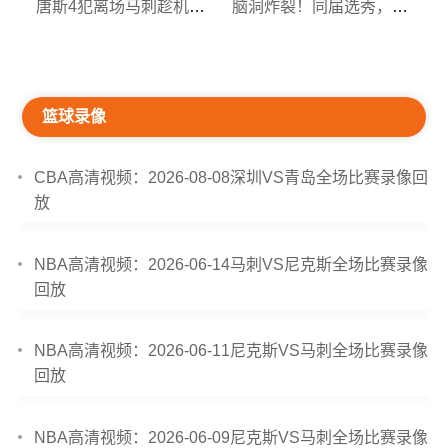
唐斯4犯离场马刺趁机追分
脑洞炸裂！同届选秀，老詹和文班亚马你摁谁？3年必须夺冠咋选
篮球录像
CBA高清视频：2026-08-08深圳VS青岛全场比赛录像回
放
NBA高清视频：2026-06-14马刺VS尼克斯全场比赛录像
回放
NBA高清视频：2026-06-11尼克斯VS马刺全场比赛录像
回放
NBA高清视频：2026-06-09尼克斯VS马刺全场比赛录像