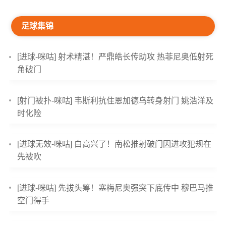
足球集锦
[进球-咪咕] 射术精湛！严鼎皓长传助攻 热菲尼奥低射死
角破门
[射门被扑-咪咕] 韦斯利抗住恩加德乌转身射门 姚浩洋及
时化险
[进球无效-咪咕] 白高兴了！南松推射破门因进攻犯规在
先被吹
[进球-咪咕] 先拔头筹！塞梅尼奥强突下底传中 穆巴马推
空门得手