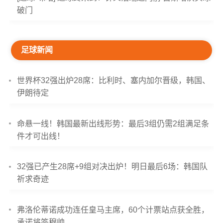
破门
足球新闻
世界杯32强出炉28席：比利时、塞内加尔晋级，韩国、
伊朗待定
命悬一线！韩国最新出线形势：最后3组仍需2组满足条
件才可出线！
32强已产生28席+9组对决出炉！明日最后6场：韩国队
祈求奇迹
弗洛伦蒂诺成功连任皇马主席，60个计票站点获全胜，
承诺将签穆帅