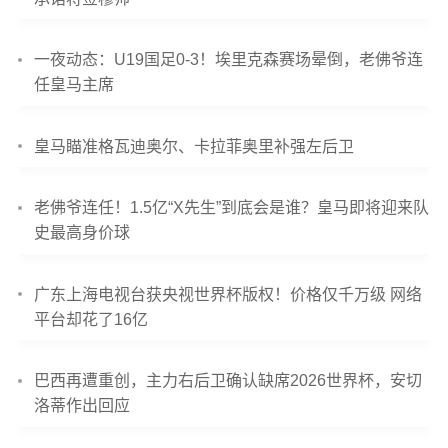
一夜动态：U19国足0-3！埃里克森赛场晕倒，老佛爷连
任皇马主席
皇马瞄准格瓦迪奥尔、卡拉菲奥里补强左后卫
老佛爷连任！1.5亿“X先生”到底会是谁？皇马即将迎来队
史最高身价球
广东上海电视台获央视世界杯版权！价格仅千万级 网络
平台却花了16亿
巴西再遭重创，主力右后卫确认缺席2026世界杯，安切
洛蒂作出回应