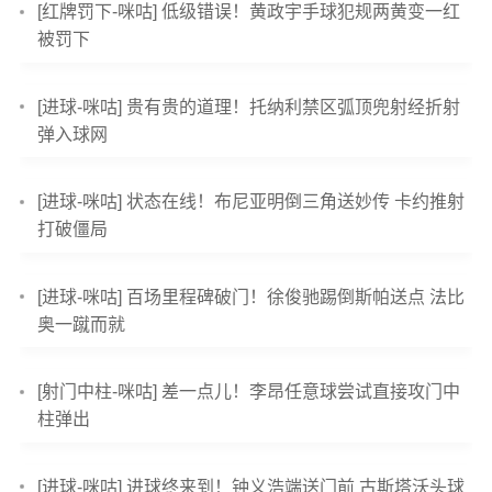
[红牌罚下-咪咕] 低级错误！黄政宇手球犯规两黄变一红
被罚下
[进球-咪咕] 贵有贵的道理！托纳利禁区弧顶兜射经折射
弹入球网
[进球-咪咕] 状态在线！布尼亚明倒三角送妙传 卡约推射
打破僵局
[进球-咪咕] 百场里程碑破门！徐俊驰踢倒斯帕送点 法比
奥一蹴而就
[射门中柱-咪咕] 差一点儿！李昂任意球尝试直接攻门中
柱弹出
[进球-咪咕] 进球终来到！钟义浩端送门前 古斯塔沃头球