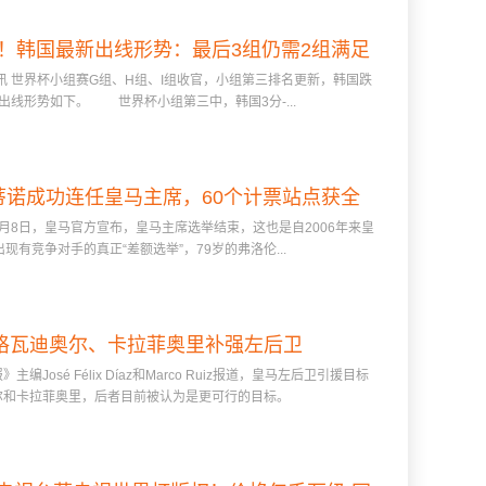
！韩国最新出线形势：最后3组仍需2组满足
 世界杯小组赛G组、H组、I组收官，小组第三排名更新，韩国跌
条件才可出线！
出线形势如下。 世界杯小组第三中，韩国3分-...
蒂诺成功连任皇马主席，60个计票站点获全
8日，皇马官方宣布，皇马主席选举结束，这也是自2006年来皇
胜，承诺将签穆帅
出现有竞争对手的真正“差额选举”，79岁的弗洛伦...
格瓦迪奥尔、卡拉菲奥里补强左后卫
José Félix Díaz和Marco Ruiz报道，皇马左后卫引援目标
尔和卡拉菲奥里，后者目前被认为是更可行的目标。