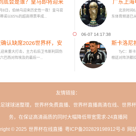
生”到底会是谁？皇马即将迎来
广东上海
月8日，伯纳乌迎来历史性一夜！皇马官
北京时间6月
高身价球
诺以65%的超高得票率成...
东体育频道已从
06-07 14:17:38
确认缺席2026世界杯，安
斯卡洛尼
队迎来重大打击，主力右后卫韦斯利因伤
TyC：斯卡
作出回应
巴西对阵埃及的最后一...
根廷对阵洪都拉
友情链接：
的足球球迷整理，世界杯免费直播、世界杯直播高清在线、世界
务，在保证高清画质的同时大幅降低带宽需求-24直播网
right © 2025
世界杯在线直播
粤ICP备202829198912号-8
网