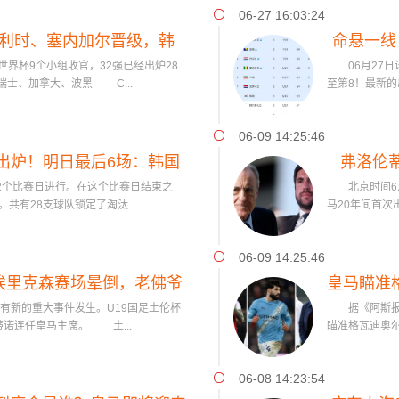
06-27 16:03:24
比利时、塞内加尔晋级，韩
命悬一线
世界杯9个小组收官，32强已经出炉28
06月27日讯
朗待定
士、加拿大、波黑 C...
至第8！最新的
06-09 14:25:46
决出炉！明日最后6场：韩国
弗洛伦
2个比赛日进行。在这个比赛日结束之
北京时间6月
求奇迹
共有28支球队锁定了淘汰...
马20年间首次
06-09 14:25:46
！埃里克森赛场晕倒，老佛爷
皇马瞄准
新的重大事件发生。U19国足土伦杯
据《阿斯报》主编
马主席
蒂诺连任皇马主席。 土...
瞄准格瓦迪奥
06-08 14:23:54