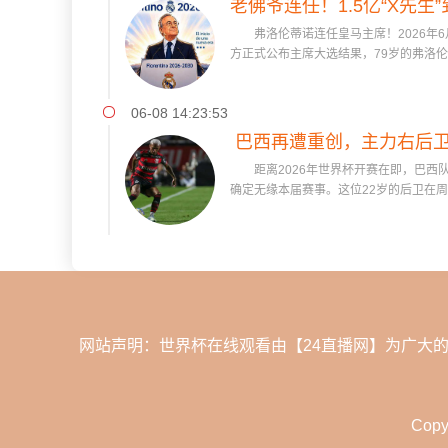
老佛爷连任！1.5亿“X先
弗洛伦蒂诺连任皇马主席！2026年6
队史最
方正式公布主席大选结果，79岁的弗洛伦蒂
06-08 14:23:53
巴西再遭重创，主力右后卫
距离2026年世界杯开赛在即，巴西
切洛蒂
确定无缘本届赛事。这位22岁的后卫在周六
网站声明：世界杯在线观看由【24直播网】为广大
Copy