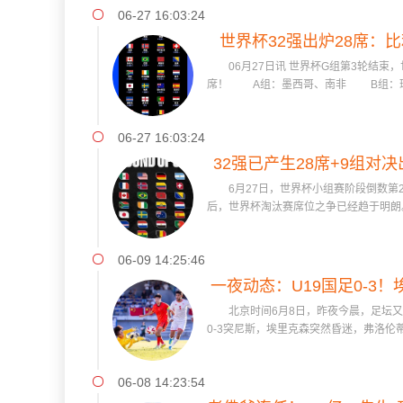
06-27 16:03:24
世界杯32强出炉28席：
06月27日讯 世界杯G组第3轮结束，
国、伊
席！ A组：墨西哥、南非 B组：瑞
06-27 16:03:24
32强已产生28席+9组对
6月27日，世界杯小组赛阶段倒数第
队祈
后，世界杯淘汰赛席位之争已经趋于明朗。
06-09 14:25:46
一夜动态：U19国足0-3
北京时间6月8日，昨夜今晨，足坛又有
连任皇
0-3突尼斯，埃里克森突然昏迷，弗洛伦
06-08 14:23:54