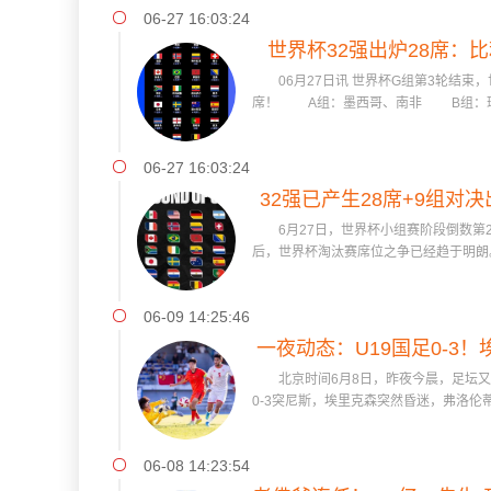
06-27 16:03:24
世界杯32强出炉28席：
06月27日讯 世界杯G组第3轮结束，
国、伊
席！ A组：墨西哥、南非 B组：瑞
06-27 16:03:24
32强已产生28席+9组对
6月27日，世界杯小组赛阶段倒数第
队祈
后，世界杯淘汰赛席位之争已经趋于明朗。
06-09 14:25:46
一夜动态：U19国足0-3
北京时间6月8日，昨夜今晨，足坛又有
连任皇
0-3突尼斯，埃里克森突然昏迷，弗洛伦
06-08 14:23:54