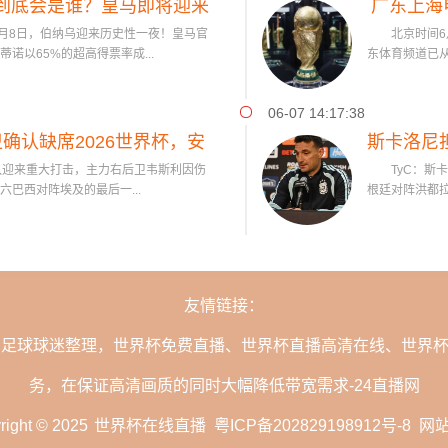
生”到底会是谁？皇马即将迎来
广东上海
月8日，伯纳乌迎来历史性一夜！皇马官
北京时间6月
高身价球
诺以65%的超高得票率成...
东体育频道已从
06-07 14:17:38
确认缺席2026世界杯，安
斯卡洛尼
队迎来重大打击，主力右后卫韦斯利因伤
TyC：斯卡
作出回应
巴西对阵埃及的最后一...
根廷对阵洪都拉
友情链接：
的足球球迷整理，世界杯免费直播、世界杯直播高清在线、世界
务，在保证高清画质的同时大幅降低带宽需求-24直播网
right © 2025
世界杯在线直播
粤ICP备202829198912号-8
网