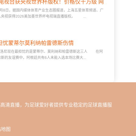
电视台获央视世界杯版权！价格仅千万级 网
8日，据国内媒体体育产业生态圈报道，上海五星体育频道、广
络平台却花了16亿
央视获得2026美加墨世界杯电视端直播版权。 ...
担忧蒙蒂尔莫利纳帕雷德斯伤情
洛尼现在最担忧的是蒙蒂尔、莫利纳和帕雷德斯这三人 在阿
斯的友谊赛中，阿根廷共有6人未能入选本场比赛大...
杯高清直播，为足球爱好者提供专业稳定的足球直播服
站地图