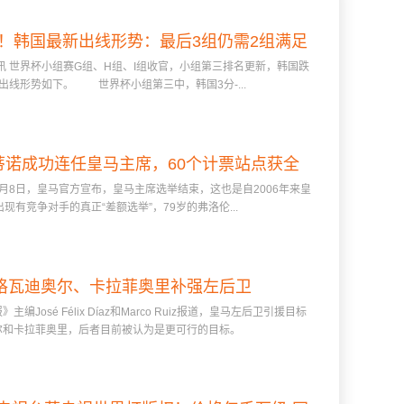
！韩国最新出线形势：最后3组仍需2组满足
 世界杯小组赛G组、H组、I组收官，小组第三排名更新，韩国跌
条件才可出线！
出线形势如下。 世界杯小组第三中，韩国3分-...
蒂诺成功连任皇马主席，60个计票站点获全
8日，皇马官方宣布，皇马主席选举结束，这也是自2006年来皇
胜，承诺将签穆帅
出现有竞争对手的真正“差额选举”，79岁的弗洛伦...
格瓦迪奥尔、卡拉菲奥里补强左后卫
José Félix Díaz和Marco Ruiz报道，皇马左后卫引援目标
尔和卡拉菲奥里，后者目前被认为是更可行的目标。