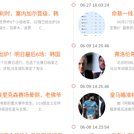
06-27 16:03:24
比利时、塞内加尔晋级，韩
命悬一线
世界杯9个小组收官，32强已经出炉28
06月27日讯
朗待定
士、加拿大、波黑 C...
至第8！最新的
06-09 14:25:46
决出炉！明日最后6场：韩国
弗洛伦
2个比赛日进行。在这个比赛日结束之
北京时间6月
求奇迹
共有28支球队锁定了淘汰...
马20年间首次
06-09 14:25:46
！埃里克森赛场晕倒，老佛爷
皇马瞄准
新的重大事件发生。U19国足土伦杯
据《阿斯报》主编
马主席
蒂诺连任皇马主席。 土...
瞄准格瓦迪奥
06-08 14:23:54