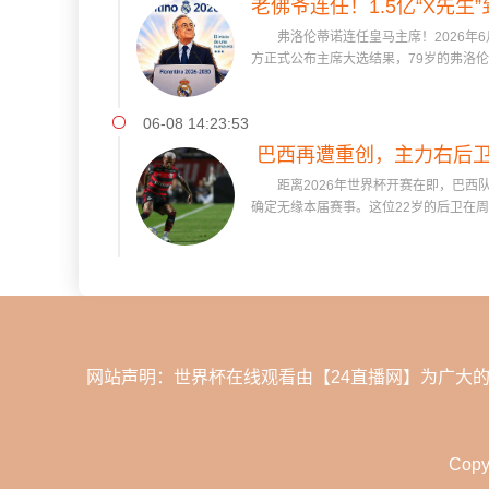
老佛爷连任！1.5亿“X先
弗洛伦蒂诺连任皇马主席！2026年6
队史最
方正式公布主席大选结果，79岁的弗洛伦蒂
06-08 14:23:53
巴西再遭重创，主力右后卫
距离2026年世界杯开赛在即，巴西
切洛蒂
确定无缘本届赛事。这位22岁的后卫在周六
网站声明：世界杯在线观看由【24直播网】为广大
Copy