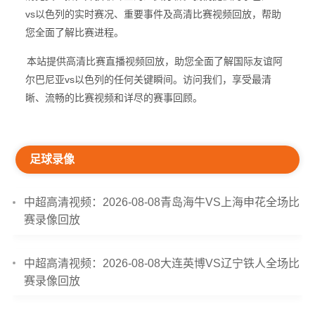
vs以色列的实时赛况、重要事件及高清比赛视频回放，帮助
您全面了解比赛进程。
本站提供高清比赛直播视频回放，助您全面了解国际友谊阿
尔巴尼亚vs以色列的任何关键瞬间。访问我们，享受最清
晰、流畅的比赛视频和详尽的赛事回顾。
足球录像
中超高清视频：2026-08-08青岛海牛VS上海申花全场比
赛录像回放
中超高清视频：2026-08-08大连英博VS辽宁铁人全场比
赛录像回放