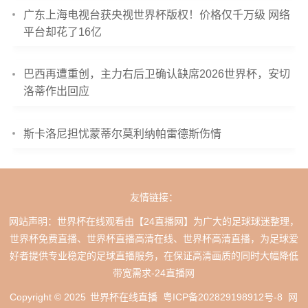
广东上海电视台获央视世界杯版权！价格仅千万级 网络
平台却花了16亿
巴西再遭重创，主力右后卫确认缺席2026世界杯，安切
洛蒂作出回应
斯卡洛尼担忧蒙蒂尔莫利纳帕雷德斯伤情
友情链接：
网站声明：世界杯在线观看由【24直播网】为广大的足球球迷整理，
世界杯免费直播、世界杯直播高清在线、世界杯高清直播，为足球爱
好者提供专业稳定的足球直播服务，在保证高清画质的同时大幅降低
带宽需求-24直播网
Copyright © 2025
世界杯在线直播
粤ICP备202829198912号-8
网