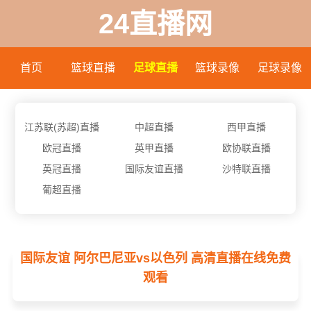
24直播网
首页
篮球直播
足球直播
篮球录像
足球录像
江苏联(苏超)直播
中超直播
西甲直播
欧冠直播
英甲直播
欧协联直播
英冠直播
国际友谊直播
沙特联直播
葡超直播
国际友谊 阿尔巴尼亚vs以色列 高清直播在线免费
观看