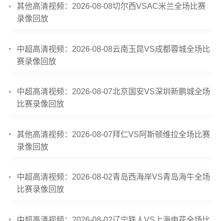
其他高清视频：2026-08-08切尔西VSAC米兰全场比赛
录像回放
中超高清视频：2026-08-08云南玉昆VS成都蓉城全场比
赛录像回放
中超高清视频：2026-08-07北京国安VS深圳新鹏城全场
比赛录像回放
其他高清视频：2026-08-07拜仁VS阿斯顿维拉全场比赛
录像回放
中超高清视频：2026-08-02青岛西海岸VS青岛海牛全场
比赛录像回放
中超高清视频：2026-08-02辽宁铁人VS上海申花全场比