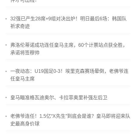
件才可出线！
32强已产生28席+9组对决出炉！明日最后6场：韩国队
祈求奇迹
弗洛伦蒂诺成功连任皇马主席，60个计票站点获全胜，
承诺将签穆帅
一夜动态：U19国足0-3！埃里克森赛场晕倒，老佛爷连
任皇马主席
皇马瞄准格瓦迪奥尔、卡拉菲奥里补强左后卫
老佛爷连任！1.5亿“X先生”到底会是谁？皇马即将迎来队
史最高身价球