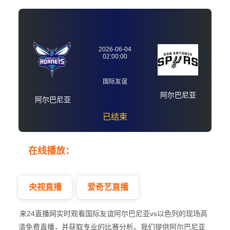
2026-06-04
02:00:00
国际友谊
阿尔巴尼亚
阿尔巴尼亚
已结束
阿尔巴尼亚vs阿尔
在线播放：
巴尼亚 国际友谊
央视直播
爱奇艺直播
来24直播网实时观看国际友谊阿尔巴尼亚vs以色列的现场高
清免费直播，并获取专业的比赛分析。我们提供阿尔巴尼亚