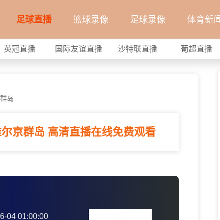
足球直播
篮球录像
足球录像
体育新
英冠直播
国际友谊直播
沙特联直播
葡超直播
京群岛
维尔京群岛 高清直播在线免费观看
6-04 01:00:00