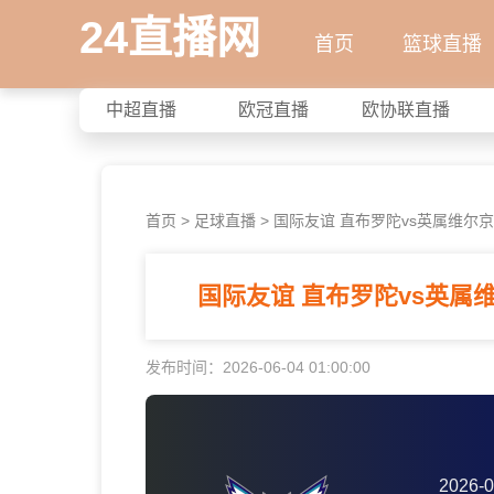
24直播网
首页
篮球直播
中超直播
欧冠直播
欧协联直播
首页
>
足球直播
> 国际友谊 直布罗陀vs英属维尔
国际友谊 直布罗陀vs英属
发布时间：2026-06-04 01:00:00
2026-0