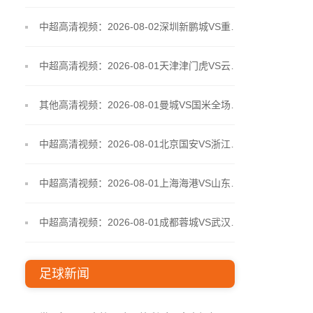
中超高清视频：2026-08-02深圳新鹏城VS重庆铜梁龙全场比赛录像回放
中超高清视频：2026-08-01天津津门虎VS云南玉昆全场比赛录像回放
其他高清视频：2026-08-01曼城VS国米全场比赛录像回放
中超高清视频：2026-08-01北京国安VS浙江队全场比赛录像回放
中超高清视频：2026-08-01上海海港VS山东泰山全场比赛录像回放
中超高清视频：2026-08-01成都蓉城VS武汉三镇全场比赛录像回放
足球新闻