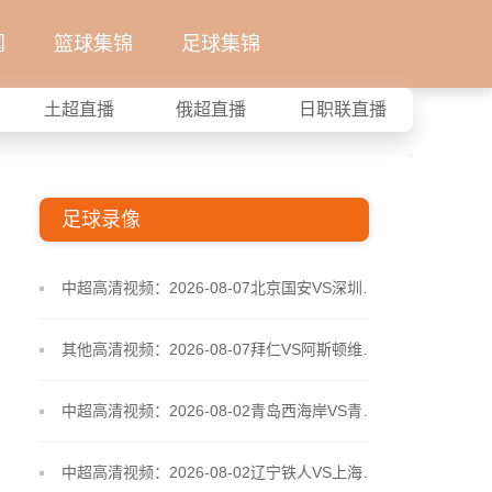
闻
篮球集锦
足球集锦
土超直播
俄超直播
日职联直播
足球录像
中超高清视频：2026-08-07北京国安VS深圳新鹏城全场比赛录像回放
其他高清视频：2026-08-07拜仁VS阿斯顿维拉全场比赛录像回放
中超高清视频：2026-08-02青岛西海岸VS青岛海牛全场比赛录像回放
中超高清视频：2026-08-02辽宁铁人VS上海申花全场比赛录像回放