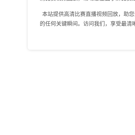
本站提供高清比赛直播视频回放，助您
的任何关键瞬间。访问我们，享受最清