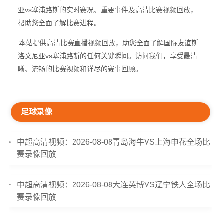
亚vs塞浦路斯的实时赛况、重要事件及高清比赛视频回放，
帮助您全面了解比赛进程。
本站提供高清比赛直播视频回放，助您全面了解国际友谊斯
洛文尼亚vs塞浦路斯的任何关键瞬间。访问我们，享受最清
晰、流畅的比赛视频和详尽的赛事回顾。
足球录像
中超高清视频：2026-08-08青岛海牛VS上海申花全场比
赛录像回放
中超高清视频：2026-08-08大连英博VS辽宁铁人全场比
赛录像回放