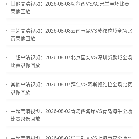
其他高清视频：2026-08-08切尔西VSAC米兰全场比赛
录像回放
中超高清视频：2026-08-08云南玉昆VS成都蓉城全场比
赛录像回放
中超高清视频：2026-08-07北京国安VS深圳新鹏城全场
比赛录像回放
其他高清视频：2026-08-07拜仁VS阿斯顿维拉全场比赛
录像回放
中超高清视频：2026-08-02青岛西海岸VS青岛海牛全场
比赛录像回放
中超高清视频：2026-08-02辽宁铁人VS上海申花全场比