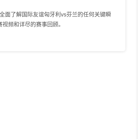
全面了解国际友谊匈牙利vs芬兰的任何关键瞬
赛视频和详尽的赛事回顾。