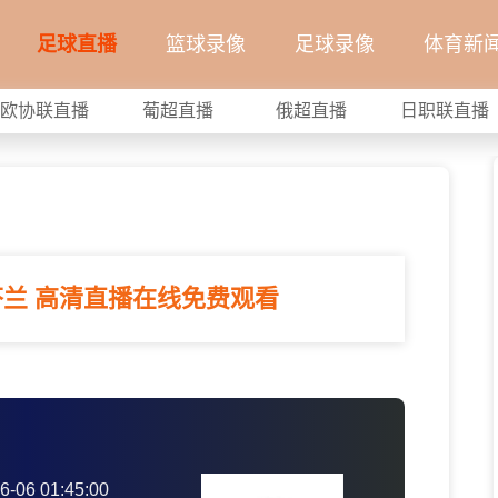
足球直播
篮球录像
足球录像
体育新
欧协联直播
葡超直播
俄超直播
日职联直播
芬兰 高清直播在线免费观看
6-06 01:45:00