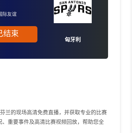
国际友谊
已结束
匈牙利
匈牙利vs匈牙利 国际友谊
vs芬兰的现场高清免费直播，并获取专业的比赛
况、重要事件及高清比赛视频回放，帮助您全