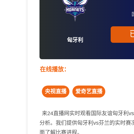
匈牙利
在线播放：
央视直播
爱奇艺直播
来24直播网实时观看国际友谊匈牙利
分析。我们提供匈牙利vs芬兰的实时赛
面了解比赛进程。