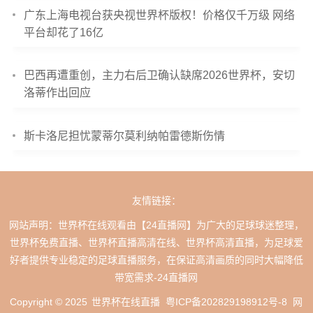
广东上海电视台获央视世界杯版权！价格仅千万级 网络
平台却花了16亿
巴西再遭重创，主力右后卫确认缺席2026世界杯，安切
洛蒂作出回应
斯卡洛尼担忧蒙蒂尔莫利纳帕雷德斯伤情
友情链接：
网站声明：世界杯在线观看由【24直播网】为广大的足球球迷整理，
世界杯免费直播、世界杯直播高清在线、世界杯高清直播，为足球爱
好者提供专业稳定的足球直播服务，在保证高清画质的同时大幅降低
带宽需求-24直播网
Copyright © 2025
世界杯在线直播
粤ICP备202829198912号-8
网