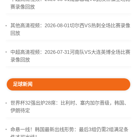
赛录像回放
其他高清视频：2026-08-01切尔西VS热刺全场比赛录像
回放
中超高清视频：2026-07-31河南队VS大连英博全场比赛
录像回放
足球新闻
世界杯32强出炉28席：比利时、塞内加尔晋级，韩国、
伊朗待定
命悬一线！韩国最新出线形势：最后3组仍需2组满足条