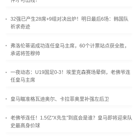
件才可出线！
32强已产生28席+9组对决出炉！明日最后6场：韩国队
祈求奇迹
弗洛伦蒂诺成功连任皇马主席，60个计票站点获全胜，
承诺将签穆帅
一夜动态：U19国足0-3！埃里克森赛场晕倒，老佛爷连
任皇马主席
皇马瞄准格瓦迪奥尔、卡拉菲奥里补强左后卫
老佛爷连任！1.5亿“X先生”到底会是谁？皇马即将迎来队
史最高身价球